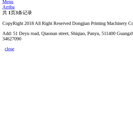
Menu
Arriba
共
1
页
3
条记录
CopyRight 2018 All Right Reserved Dongjian Printing Machinery C
Add: 51 Deyu road, Qiaonan street, Shiqiao, Panyu, 511400 Guan
34627090
close