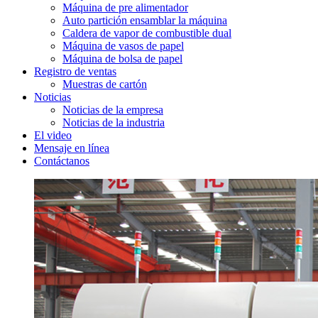
Máquina de pre alimentador
Auto partición ensamblar la máquina
Caldera de vapor de combustible dual
Máquina de vasos de papel
Máquina de bolsa de papel
Registro de ventas
Muestras de cartón
Noticias
Noticias de la empresa
Noticias de la industria
El video
Mensaje en línea
Contáctanos