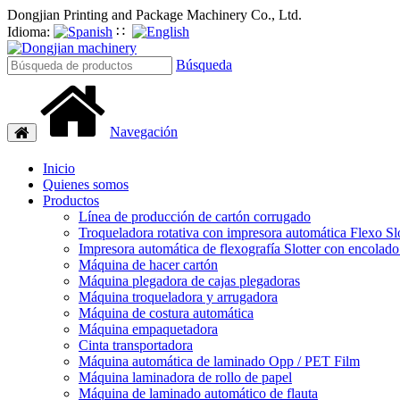
Dongjian Printing and Package Machinery Co., Ltd.
Idioma:
∷
Búsqueda
Navegación
Navegación
de
palanca
Inicio
Quienes somos
Productos
Línea de producción de cartón corrugado
Troqueladora rotativa con impresora automática Flexo Slo
Impresora automática de flexografía Slotter con encolado
Máquina de hacer cartón
Máquina plegadora de cajas plegadoras
Máquina troqueladora y arrugadora
Máquina de costura automática
Máquina empaquetadora
Cinta transportadora
Máquina automática de laminado Opp / PET Film
Máquina laminadora de rollo de papel
Máquina de laminado automático de flauta