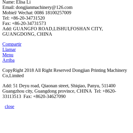
Name: Elisa Li
Email: dongjianmachinery@126.com
Mobiel/ Wechat: 0086 18100257009
Tel: +86-20-34731520
Fax: +86-20-34731573
Add: GUANGFO ROAD,LISHUI,FOSHAN CITY,
GUANGDONG, CHINA
Compartir
Llamar
Menu
Arriba
CopyRight 2018 All Right Reserved Dongjian Printing Machinery
Co,Limited
Add: 51 Deyu road, Qiaonan street, Shiqiao, Panyu, 511400
Guangzhou city, Guangdong province, CHINA Tel: +8620-
33113513 Fax: +8620-34627090
close