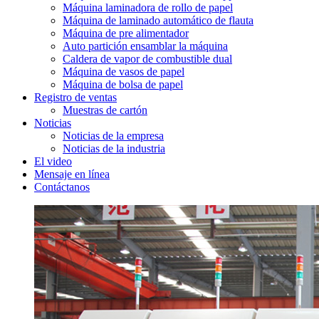
Máquina laminadora de rollo de papel
Máquina de laminado automático de flauta
Máquina de pre alimentador
Auto partición ensamblar la máquina
Caldera de vapor de combustible dual
Máquina de vasos de papel
Máquina de bolsa de papel
Registro de ventas
Muestras de cartón
Noticias
Noticias de la empresa
Noticias de la industria
El video
Mensaje en línea
Contáctanos